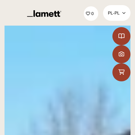
Powrót do domu
PL‑PL
0