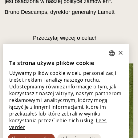
jest osadzona w naszej polityce zamówień".
Bruno Descamps, dyrektor generalny Lamett
Przeczytaj więcej o celach
zrównoważonego rozwoju Lamett
×
Ta strona używa plików cookie
DUTCH
Używamy plików cookie w celu personalizacji
ENGLISH
treści, reklam i analizy naszego ruchu.
POLISH
Udostępniamy również informacje o tym, jak
korzystasz z naszej witryny, naszym partnerom
FRENCH
reklamowym i analitycznym, którzy mogą
GERMAN
łączyć je z innymi informacjami, które im
przekazałeś lub które zebrali w wyniku
SPANISH
korzystania przez Ciebie z ich usług.
Lees
verder