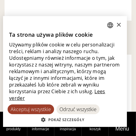
×
Woca mop
Ta strona używa plików cookie
DUTCH
Używamy plików cookie w celu personalizacji
ENGLISH
treści, reklam i analizy naszego ruchu.
POLISH
Udostępniamy również informacje o tym, jak
korzystasz z naszej witryny, naszym partnerom
FRENCH
reklamowym i analitycznym, którzy mogą
GERMAN
łączyć je z innymi informacjami, które im
przekazałeś lub które zebrali w wyniku
SPANISH
korzystania przez Ciebie z ich usług.
Lees
verder
Akceptuj wszystkie
Odrzuć wszystkie
POKAŻ SZCZEGÓŁY
Menu
produkty
informacje
inspiracja
koszyk