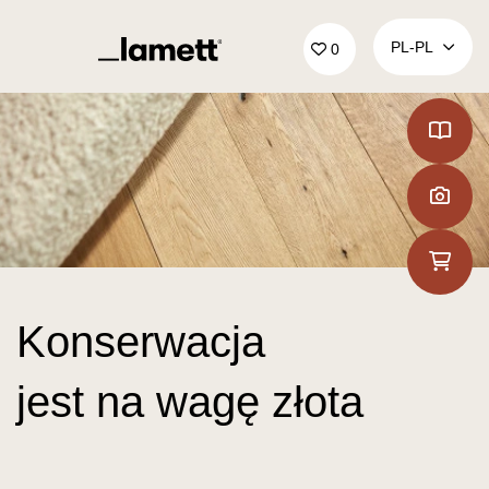
Powrót do domu
PL‑PL
0
Konserwacja
jest na wagę złota