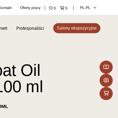
Kontakt
Oferty pracy
PL‑PL
0
0
Salony ekspozycyjne
mett
Profesjonaliści
at Oil
100 ml
0ML