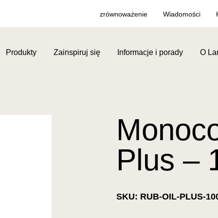
zrównoważenie
Wiadomości
Produkty
Zainspiruj się
Informacje i porady
O La
Monoco
Plus – 
SKU: RUB-OIL-PLUS-10