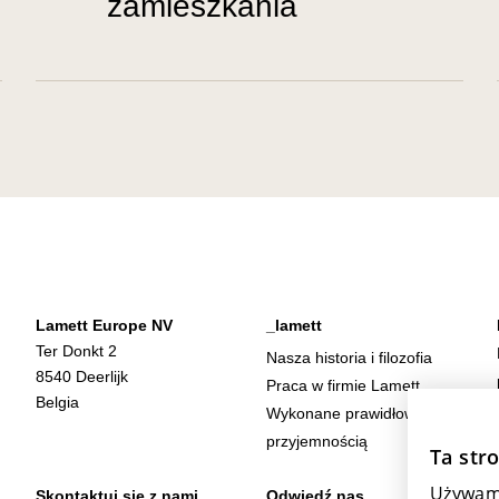
zamieszkania
Lamett Europe NV
_lamett
Ter Donkt 2
Nasza historia i filozofia
8540 Deerlijk
Praca w firmie Lamett
Belgia
Wykonane prawidłowo i z
przyjemnością
Ta str
Używamy
Skontaktuj się z nami
Odwiedź nas