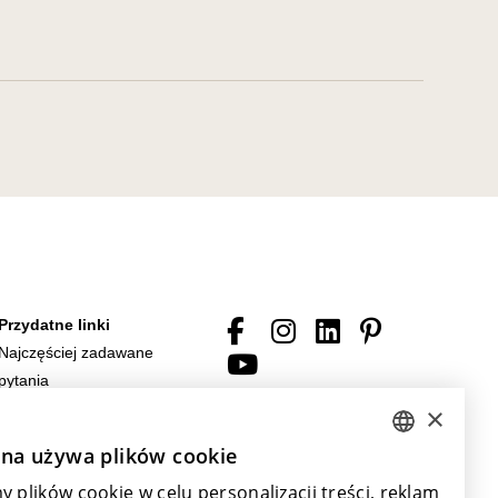
Przydatne linki
Najczęściej zadawane
pytania
Do pobrania
×
Ogólne warunki sprzedaży
ona używa plików cookie
DUTCH
Dzięki wsparciu ze strony
 plików cookie w celu personalizacji treści, reklam
ENGLISH