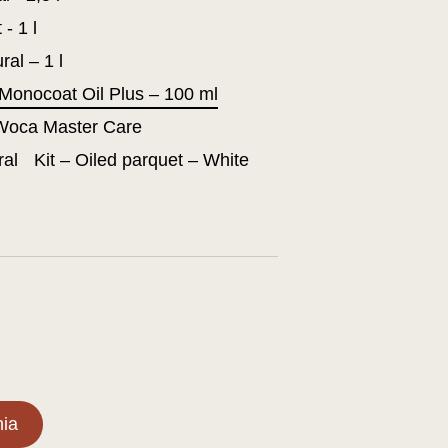
- 1 l
al – 1 l
Monocoat Oil Plus – 100 ml
Woca Master Care
ral
Kit – Oiled parquet – White
ia