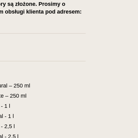
ory są złożone. Prosimy o
m obsługi klienta pod adresem:
ral – 250 ml
te – 250 ml
 1 l
 - 1 l
 2,5 l
 - 2,5 l