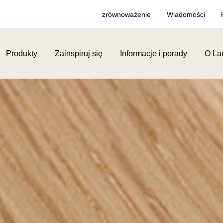
zrównoważenie
Wiadomości
Produkty
Zainspiruj się
Informacje i porady
O La