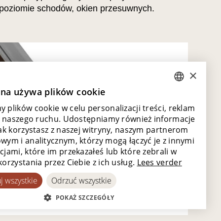
poziomie schodów, okien przesuwnych.
×
ona używa plików cookie
DUTCH
 plików cookie w celu personalizacji treści, reklam
ENGLISH
zy naszego ruchu. Udostępniamy również informacje
POLISH
jak korzystasz z naszej witryny, naszym partnerom
wym i analitycznym, którzy mogą łączyć je z innymi
FRENCH
cjami, które im przekazałeś lub które zebrali w
GERMAN
orzystania przez Ciebie z ich usług.
Lees verder
SPANISH
j wszystkie
Odrzuć wszystkie
POKAŻ SZCZEGÓŁY