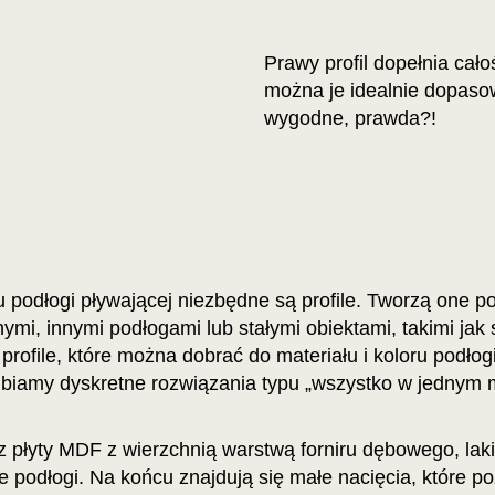
Prawy profil dopełnia ca
można je idealnie dopasow
wygodne, prawda?!
podłogi pływającej niezbędne są profile. Tworzą one p
nymi, innymi podłogami lub stałymi obiektami, takimi jak
rofile, które można dobrać do materiału i koloru podłogi,
lbiamy dyskretne rozwiązania typu „wszystko w jednym m
 z płyty MDF z wierzchnią warstwą forniru dębowego, la
 podłogi. Na końcu znajdują się małe nacięcia, które p