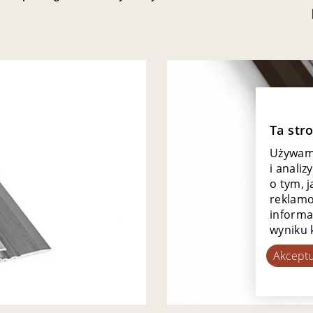
Ta str
Używamy
i anali
o tym, 
reklamo
informa
wyniku k
Akceptu