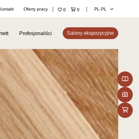
Kontakt
Oferty pracy
PL‑PL
0
0
Salony ekspozycyjne
mett
Profesjonaliści