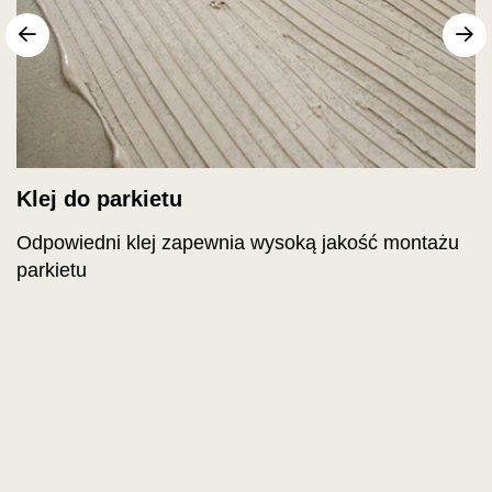
Następny
N
Klej do parkietu
Odpowiedni klej zapewnia wysoką jakość montażu
parkietu