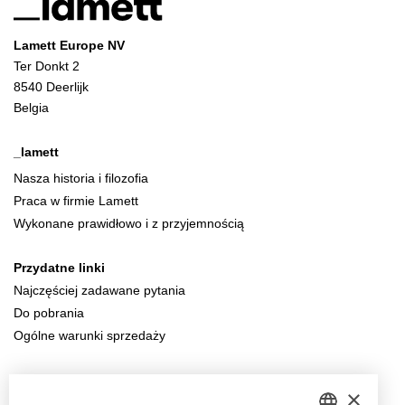
Lamett Europe NV
Ter Donkt 2
8540 Deerlijk
Belgia
_lamett
Nasza historia i filozofia
Praca w firmie Lamett
Wykonane prawidłowo i z przyjemnością
Przydatne linki
Najczęściej zadawane pytania
Do pobrania
Ogólne warunki sprzedaży
Skontaktuj się z nami
×
info@parquetvinyl.eu