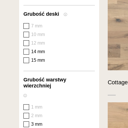
Grubość deski
7 mm
10 mm
12 mm
14 mm
15 mm
Grubość warstwy
Cottage
wierzchniej
1 mm
2 mm
3 mm