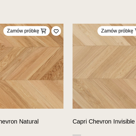
Zamów próbkę
Zamów próbkę
Dodaj do ulubionych
hevron Natural
Capri Chevron Invisible