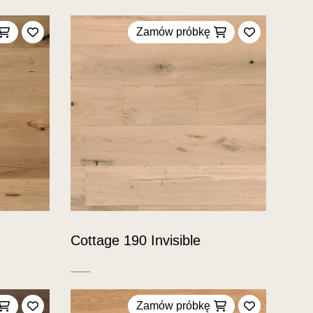
Zamów próbkę
Dodaj do ulubionych
Dodaj do u
Cottage 190 Invisible
Zamów próbkę