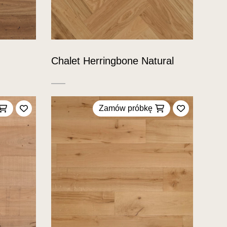
Chalet Herringbone Natural
Zamów próbkę
Dodaj do ulubionych
Dodaj do u