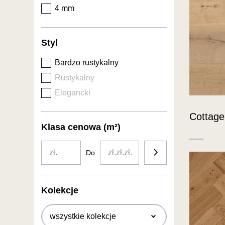
4 mm
Styl
Bardzo rustykalny
Rustykalny
Elegancki
Cottage 
Klasa cenowa (m²)
zł
złzłzł
Budżet
Do
Kolekcje