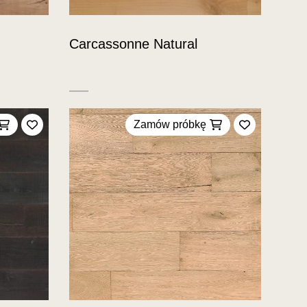
Carcassonne Natural
Zamów próbkę
Dodaj do ulubionych
Dodaj do u