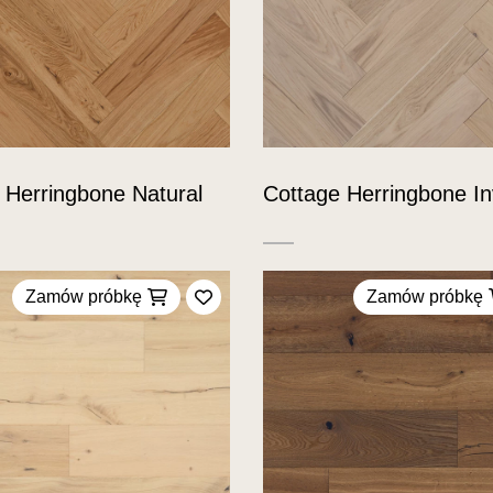
 Herringbone Natural
Cottage Herringbone Inv
Zamów próbkę
Zamów próbkę
Dodaj do ulubionych