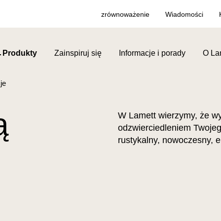
zrównoważenie
Wiadomości
Produkty
Zainspiruj się
Informacje i porady
O La
je
ą
W Lamett wierzymy, że wyb
odzwierciedleniem Twojeg
rustykalny, nowoczesny, e
ę