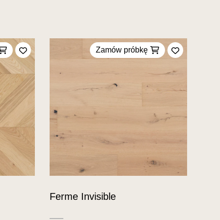
Zamów próbkę
Dodaj do ulubionych
Dodaj do u
Ferme Invisible