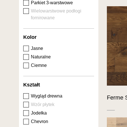
Parkiet 3-warstwowe
Wielowarstwowe podłogi
fornirowane
Kolor
Jasne
Naturalne
Ciemne
Kształt
Wygląd drewna
Ferme 
Wzór płytek
Jodełka
Chevron