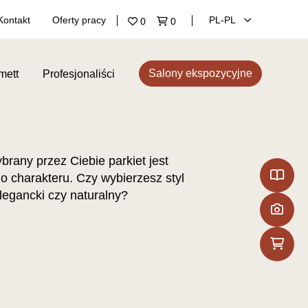
Kontakt
Oferty pracy
PL‑PL
0
0
Salony ekspozycyjne
mett
Profesjonaliści
rany przez Ciebie parkiet jest
o charakteru. Czy wybierzesz styl
legancki czy naturalny?