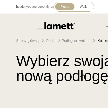
header.you are currently on
Floors
Walls
Powrót do domu
Strony głównej
Parkiet & Podłogi drewniane
Kolekc
Wybierz swoj
nową podłog