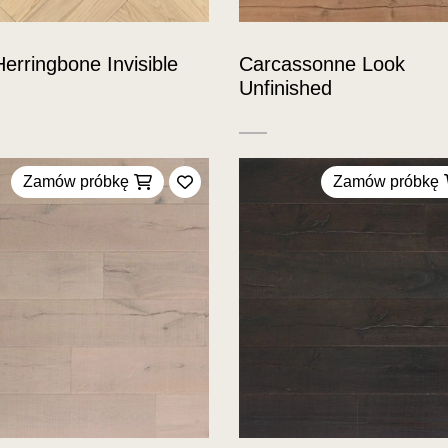
Herringbone Invisible
Carcassonne Look
Unfinished
Zamów próbkę
Zamów próbkę
Dodaj do ulubionych