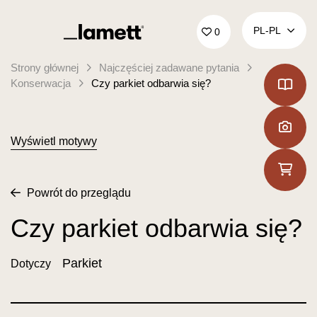
Powrót do domu
PL‑PL
0
Strony głównej
Najczęściej zadawane pytania
Konserwacja
Czy parkiet odbarwia się?
Wyświetl motywy
Powrót do przeglądu
Czy parkiet odbarwia się?
Parkiet
Dotyczy