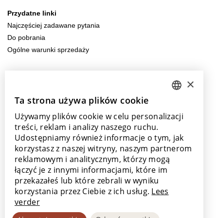
Przydatne linki
Najczęściej zadawane pytania
Do pobrania
Ogólne warunki sprzedaży
Skontaktuj się z nami
×
info@parquetvinyl.eu
+32 56 77 45 15
Ta strona używa plików cookie
DUTCH
Używamy plików cookie w celu personalizacji
ENGLISH
Odwiedź nas
treści, reklam i analizy naszego ruchu.
Nasze salony sprzedaży
POLISH
Udostępniamy również informacje o tym, jak
korzystasz z naszej witryny, naszym partnerom
FRENCH
reklamowym i analitycznym, którzy mogą
GERMAN
łączyć je z innymi informacjami, które im
przekazałeś lub które zebrali w wyniku
SPANISH
Dzięki wsparciu ze strony
korzystania przez Ciebie z ich usług.
Lees
verder